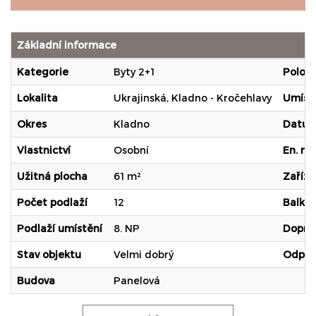
Základní informace
Kategorie
Byty 2+1
Poloha
Lokalita
Ukrajinská, Kladno - Kročehlavy
Umístě
Okres
Kladno
Datum
Vlastnictví
Osobní
En. ná
Užitná plocha
61 m²
Zaříze
Počet podlaží
12
Balkó
Podlaží umístění
8. NP
Dopra
Stav objektu
Velmi dobrý
Odpa
Budova
Panelová