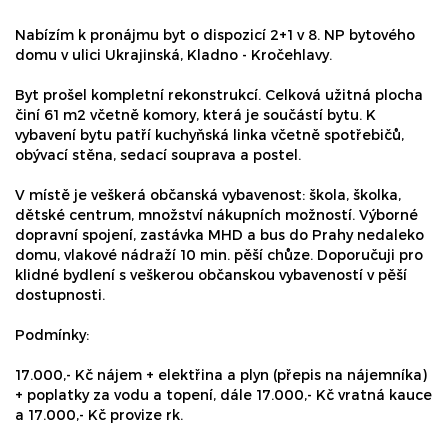
Nabízím k pronájmu byt o dispozicí 2+1 v 8. NP bytového
domu v ulici Ukrajinská, Kladno - Kročehlavy.
Byt prošel kompletní rekonstrukcí. Celková užitná plocha
činí 61 m2 včetně komory, která je součástí bytu. K
vybavení bytu patří kuchyňská linka včetně spotřebičů,
obývací stěna, sedací souprava a postel.
V místě je veškerá občanská vybavenost: škola, školka,
dětské centrum, množství nákupních možností. Výborné
dopravní spojení, zastávka MHD a bus do Prahy nedaleko
domu, vlakové nádraží 10 min. pěší chůze. Doporučuji pro
klidné bydlení s veškerou občanskou vybaveností v pěší
dostupnosti.
Podmínky:
17.000,- Kč nájem + elektřina a plyn (přepis na nájemníka)
+ poplatky za vodu a topení, dále 17.000,- Kč vratná kauce
a 17.000,- Kč provize rk.