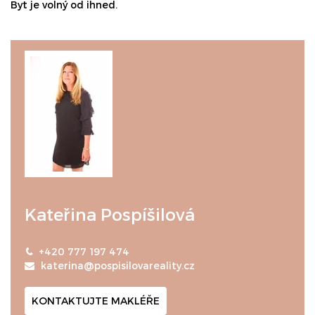
Byt je volný od ihned.
Kateřina Pospíšilová
+420 777 197 474
katerina@pospisilovareality.cz
KONTAKTUJTE MAKLÉŘE