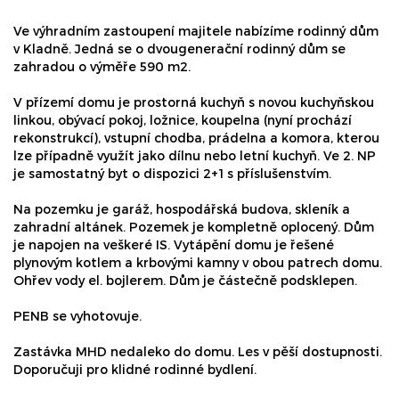
Ve výhradním zastoupení majitele nabízíme rodinný dům
v Kladně. Jedná se o dvougenerační rodinný dům se
zahradou o výměře 590 m2.
V přízemí domu je prostorná kuchyň s novou kuchyňskou
linkou, obývací pokoj, ložnice, koupelna (nyní prochází
rekonstrukcí), vstupní chodba, prádelna a komora, kterou
lze případně využít jako dílnu nebo letní kuchyň. Ve 2. NP
je samostatný byt o dispozici 2+1 s příslušenstvím.
Na pozemku je garáž, hospodářská budova, skleník a
zahradní altánek. Pozemek je kompletně oplocený. Dům
je napojen na veškeré IS. Vytápění domu je řešené
plynovým kotlem a krbovými kamny v obou patrech domu.
Ohřev vody el. bojlerem. Dům je částečně podsklepen.
PENB se vyhotovuje.
Zastávka MHD nedaleko do domu. Les v pěší dostupnosti.
Doporučuji pro klidné rodinné bydlení.