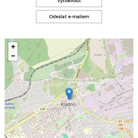
Vytisknout
Odeslat e-mailem
+
−