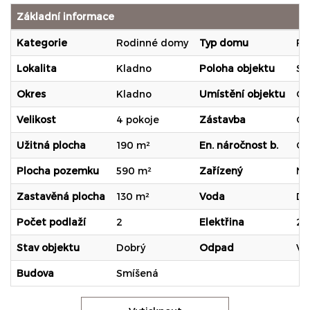
Základní informace
Kategorie
Rodinné domy
Typ domu
Pa
Lokalita
Kladno
Poloha objektu
Sa
Okres
Kladno
Umístění objektu
Ok
Velikost
4 pokoje
Zástavba
Ob
Užitná plocha
190 m²
En. náročnost b.
G 
Plocha pozemku
590 m²
Zařízený
Ne
Zastavěná plocha
130 m²
Voda
Dá
Počet podlaží
2
Elektřina
23
Stav objektu
Dobrý
Odpad
Ve
Budova
Smíšená