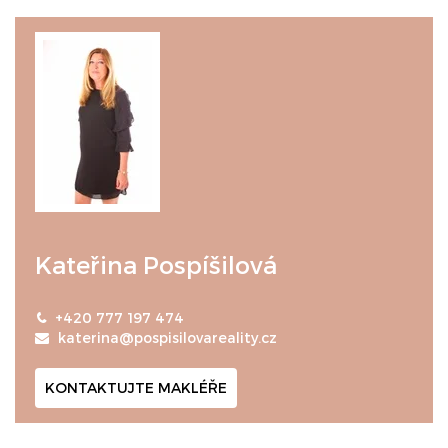
Kateřina Pospíšilová
+420 777 197 474
katerina@pospisilovareality.cz
KONTAKTUJTE MAKLÉŘE