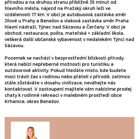
přírodou a na druhou stranu přibližně 35 minut od
hlavního města, nájezd na Pražský okruh leží ve
vzdálenosti 17 km. V obci je autobusová zastávka směr
Jílové u Prahy a Benešov a vlaková zastávka směr Praha
hlavní nádraží, Týnec nad Sázavou a Čerčany. V obci je
obchod, restaurace, pošta, mateřská + základní škola,
veškerá další občanská vybavenost v nedalekém Týnci nad
Sázavou.
Pozemek se nachází v bezprostřední blízkosti přírody,
která nabízí nepřeberné možnosti pro turistiku a
outdoorové aktivity. Pokud hledáte místo, kde budete
moci trávit čas s rodinou nebo přáteli v přírodě, zatímco
stále zůstáváte v dosahu civilizace, neváhejte nás
kontaktovat. V zastoupení majitele vám nabízíme prodej
chaty k rodinné rekreaci v malebném prostředí obce
Krhanice, okres Benešov.