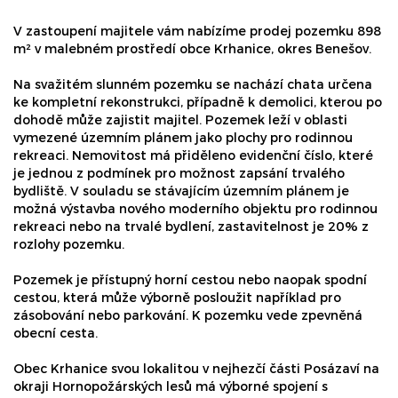
V zastoupení majitele vám nabízíme prodej pozemku 898
m² v malebném prostředí obce Krhanice, okres Benešov.
Na svažitém slunném pozemku se nachází chata určena
ke kompletní rekonstrukci, případně k demolici, kterou po
dohodě může zajistit majitel. Pozemek leží v oblasti
vymezené územním plánem jako plochy pro rodinnou
rekreaci. Nemovitost má přiděleno evidenční číslo, které
je jednou z podmínek pro možnost zapsání trvalého
bydliště. V souladu se stávajícím územním plánem je
možná výstavba nového moderního objektu pro rodinnou
rekreaci nebo na trvalé bydlení, zastavitelnost je 20% z
rozlohy pozemku.
Pozemek je přístupný horní cestou nebo naopak spodní
cestou, která může výborně posloužit například pro
zásobování nebo parkování. K pozemku vede zpevněná
obecní cesta.
Obec Krhanice svou lokalitou v nejhezčí části Posázaví na
okraji Hornopožárských lesů má výborné spojení s