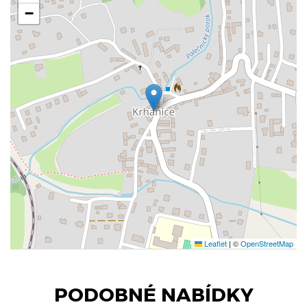
−
Leaflet
|
©
OpenStreetMap
PODOBNÉ NABÍDKY