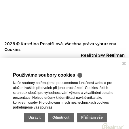
2026 © Kateřina Pospíšilová, všechna práva vyhrazena |
Cookies
Realitní SW
Real
man
×
Používáme soubory cookies
ℹ
Naše soubory potřebujeme pro samotnou funkčnost webu a pro
uložení vašich předvoleb při jeho procházení. Cookies třetích
stran pak slouží pro vyhodnocování výkonu a zkvalitnění obsahu
prezentace. Nejsou určeny k identifikaci návštěvníka jako
konkrétní osoby. Pro uchování jiných než technických cookies
potřebujeme váš souhlas.
Upravit
Odmítnout
Přijímám vše