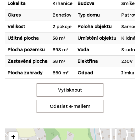
Lokalita
Krhanice
Budova
Smíšen
Okres
Benešov
Typ domu
Patrový
Velikost
2 pokoje
Poloha objektu
Samost
Užitná plocha
38 m²
Umístění objektu
Klidná č
Plocha pozemku
898 m²
Voda
Studna
Zastavěná plocha
38 m²
Elektřina
230V
Plocha zahrady
860 m²
Odpad
Jímka
Vytisknout
Odeslat e-mailem
+