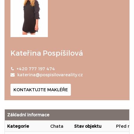
Kateřina Pospíšilová
+420 777 197 474
katerina@pospisilovareality.cz
KONTAKTUJTE MAKLÉŘE
Základní informace
Kategorie
Chata
Stav objektu
Před re