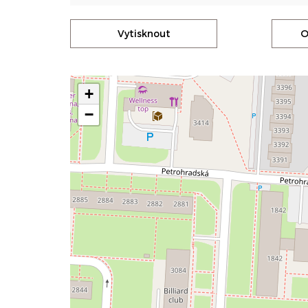
Vytisknout
O
+
−