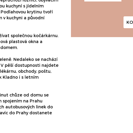
ou kuchyní s jídelním
 Podlahovou krytinu tvoří
m v kuchyni a původní
KO
užívat společnou kočárkárnu.
nová plastová okna a
d domem.
zeleně. Nedaleko se nachází
. V pěší dostupnosti najdete
lékárnu, obchody, poštu,
k Kladno i s letním
 minut chůze od domu se
ým spojením na Prahu
ých autobusových linek do
navíc do Prahy dostanete