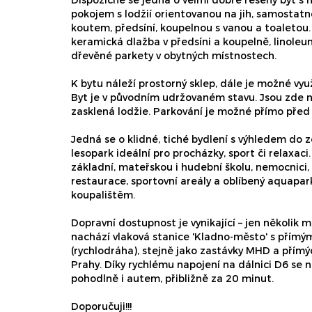
pokojem s lodžií orientovanou na jih, samostatn
koutem, předsíní, koupelnou s vanou a toaletou.
keramická dlažba v předsíni a koupelně, linoleu
dřevěné parkety v obytných místnostech.
K bytu náleží prostorný sklep, dále je možné vy
Byt je v původním udržovaném stavu. Jsou zde 
zasklená lodžie. Parkování je možné přímo pře
Jedná se o klidné, tiché bydlení s výhledem do 
lesopark ideální pro procházky, sport či relaxaci
základní, mateřskou i hudební školu, nemocnici, 
restaurace, sportovní areály a oblíbený aquapar
koupalištěm.
Dopravní dostupnost je vynikající – jen několik
nachází vlaková stanice 'Kladno-město' s přím
(rychlodráha), stejně jako zastávky MHD a přím
Prahy. Díky rychlému napojení na dálnici D6 se 
pohodlně i autem, přibližně za 20 minut.
Doporučuji!!!