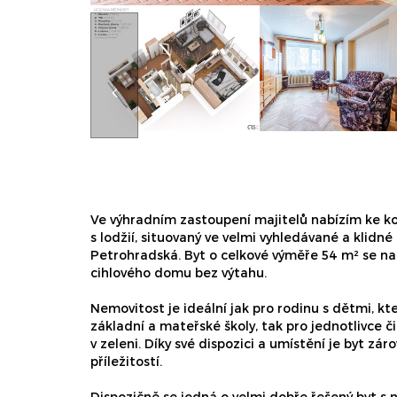
Ve výhradním zastoupení majitelů nabízím ke kou
s lodžií, situovaný ve velmi vyhledávané a klidné 
Petrohradská. Byt o celkové výměře 54 m² se na
cihlového domu bez výtahu.
Nemovitost je ideální jak pro rodinu s dětmi, kt
základní a mateřské školy, tak pro jednotlivce či
v zeleni. Díky své dispozici a umístění je byt zár
příležitostí.
Dispozičně se jedná o velmi dobře řešený byt s 