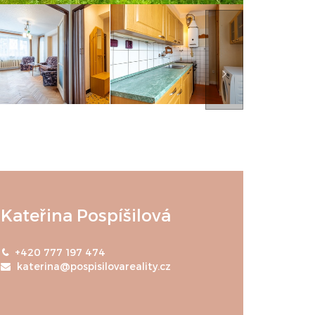
Kateřina Pospíšilová
+420 777 197 474
katerina@pospisilovareality.cz