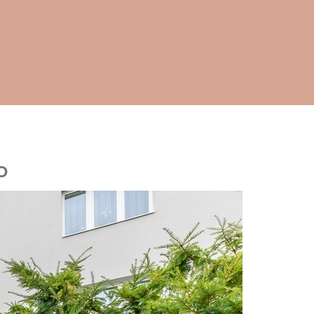
zpět na hlavní stranu
o