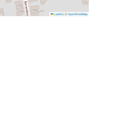
Leaflet
|
©
OpenStreetMap