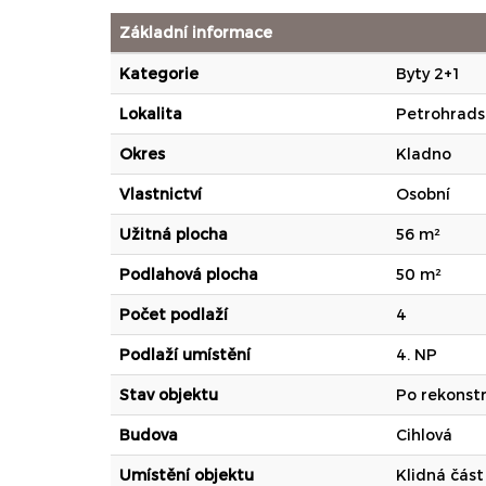
Základní informace
Kategorie
Byty 2+1
Lokalita
Petrohrads
Okres
Kladno
Vlastnictví
Osobní
Užitná plocha
56 m²
Podlahová plocha
50 m²
Počet podlaží
4
Podlaží umístění
4. NP
Stav objektu
Po rekonstr
Budova
Cihlová
Umístění objektu
Klidná část