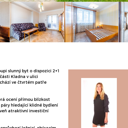
pi slunný byt o dispozici 2+1
části Kladna v ulici
chází ve čtvrtém patře
erá ocení přímou blízkost
 páry hledající klidné bydlení
oveň atraktivní investiční
neprůchozí ložnicí, obývacím